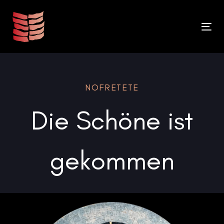
Links
Zur
überspringen
primären
To
Navigation
na
springen
Zum
NOFRETETE
Inhalt
springen
Die Schöne ist
gekommen