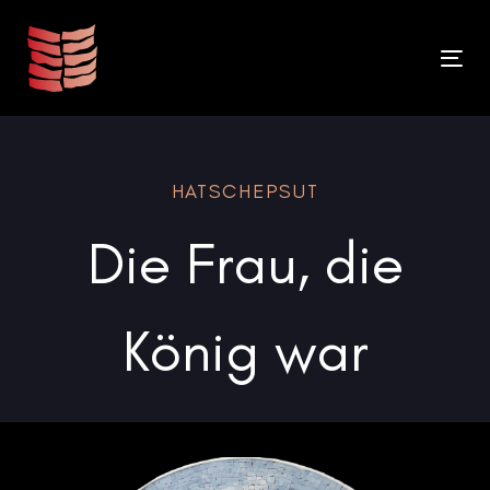
Links
Zur
überspringen
primären
To
Navigation
na
springen
Zum
HATSCHEPSUT
Inhalt
springen
Die Frau, die
König war